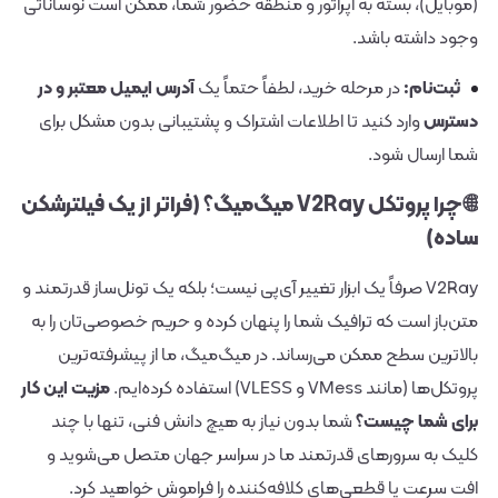
(موبایل)، بسته به اپراتور و منطقه حضور شما، ممکن است نوساناتی
وجود داشته باشد.
ثبت‌نام:
در مرحله خرید، لطفاً حتماً یک
آدرس ایمیل معتبر و در
دسترس
وارد کنید تا اطلاعات اشتراک و پشتیبانی بدون مشکل برای
شما ارسال شود.
🌐 چرا پروتکل V2Ray میگ‌میگ؟ (فراتر از یک فیلترشکن
ساده)
V2Ray صرفاً یک ابزار تغییر آی‌پی نیست؛ بلکه یک تونل‌ساز قدرتمند و
متن‌باز است که ترافیک شما را پنهان کرده و حریم خصوصی‌تان را به
بالاترین سطح ممکن می‌رساند. در میگ‌میگ، ما از پیشرفته‌ترین
پروتکل‌ها (مانند VMess و VLESS) استفاده کرده‌ایم.
مزیت این کار
برای شما چیست؟
شما بدون نیاز به هیچ دانش فنی، تنها با چند
کلیک به سرورهای قدرتمند ما در سراسر جهان متصل می‌شوید و
افت سرعت یا قطعی‌های کلافه‌کننده را فراموش خواهید کرد.