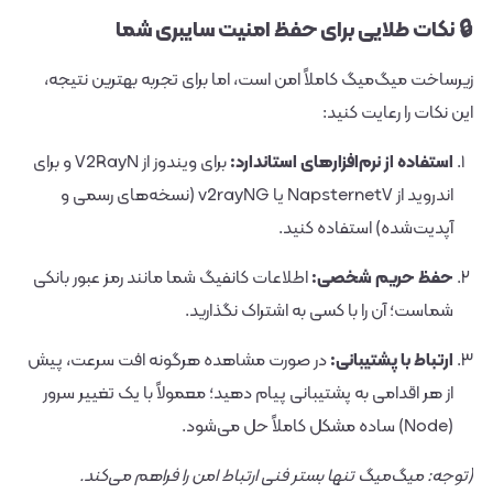
🔒 نکات طلایی برای حفظ امنیت سایبری شما
زیرساخت میگ‌میگ کاملاً امن است، اما برای تجربه بهترین نتیجه،
این نکات را رعایت کنید:
استفاده از نرم‌افزارهای استاندارد:
برای ویندوز از
V2RayN
و برای
اندروید از
NapsternetV
یا
v2rayNG
(نسخه‌های رسمی و
آپدیت‌شده) استفاده کنید.
حفظ حریم شخصی:
اطلاعات کانفیگ شما مانند رمز عبور بانکی
شماست؛ آن را با کسی به اشتراک نگذارید.
ارتباط با پشتیبانی:
در صورت مشاهده هرگونه افت سرعت، پیش
از هر اقدامی به پشتیبانی پیام دهید؛ معمولاً با یک تغییر سرور
(Node) ساده مشکل کاملاً حل می‌شود.
(توجه: میگ‌میگ تنها بستر فنی ارتباط امن را فراهم می‌کند.