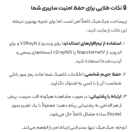
🔒 نکات طلایی برای حفظ امنیت سایبری شما
زیرساخت میگ‌میگ کاملاً امن است، اما برای تجربه بهترین نتیجه،
این نکات را رعایت کنید:
استفاده از نرم‌افزارهای استاندارد:
برای ویندوز از
V2RayN
و برای
اندروید از
NapsternetV
یا
v2rayNG
(نسخه‌های رسمی و
آپدیت‌شده) استفاده کنید.
حفظ حریم شخصی:
اطلاعات کانفیگ شما مانند رمز عبور بانکی
شماست؛ آن را با کسی به اشتراک نگذارید.
ارتباط با پشتیبانی:
در صورت مشاهده هرگونه افت سرعت، پیش
از هر اقدامی به پشتیبانی پیام دهید؛ معمولاً با یک تغییر سرور
(Node) ساده مشکل کاملاً حل می‌شود.
(توجه: میگ‌میگ تنها بستر فنی ارتباط امن را فراهم می‌کند.