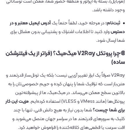
(موبایل)، بسته به اپراتور و منطقه حضور شما، ممکن است نوساناتی
وجود داشته باشد.
ثبت‌نام:
در مرحله خرید، لطفاً حتماً یک
آدرس ایمیل معتبر و در
دسترس
وارد کنید تا اطلاعات اشتراک و پشتیبانی بدون مشکل برای
شما ارسال شود.
🌐 چرا پروتکل V2Ray میگ‌میگ؟ (فراتر از یک فیلترشکن
ساده)
V2Ray صرفاً یک ابزار تغییر آی‌پی نیست؛ بلکه یک تونل‌ساز قدرتمند و
متن‌باز است که ترافیک شما را پنهان کرده و حریم خصوصی‌تان را به
بالاترین سطح ممکن می‌رساند. در میگ‌میگ، ما از پیشرفته‌ترین
پروتکل‌ها (مانند VMess و VLESS) استفاده کرده‌ایم.
مزیت این کار
برای شما چیست؟
شما بدون نیاز به هیچ دانش فنی، تنها با چند
کلیک به سرورهای قدرتمند ما در سراسر جهان متصل می‌شوید و
افت سرعت یا قطعی‌های کلافه‌کننده را فراموش خواهید کرد.