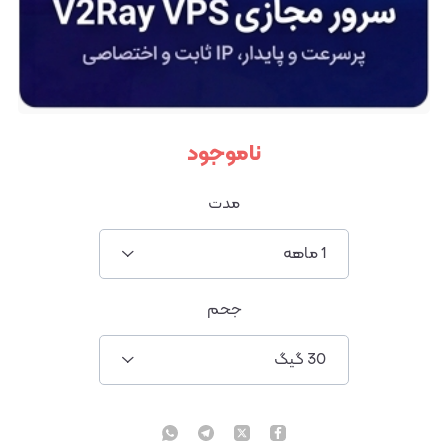
ناموجود
مدت
1 ماهه
جحم
30 گیگ