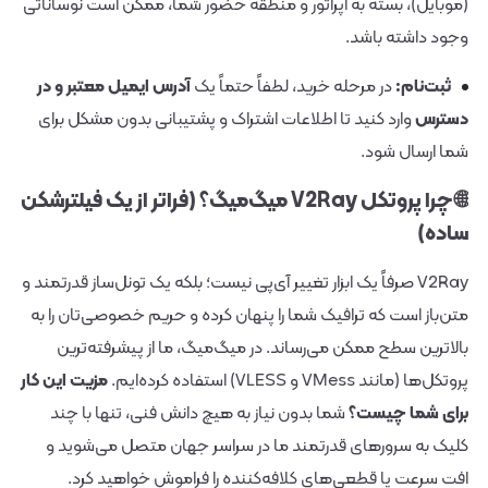
(موبایل)، بسته به اپراتور و منطقه حضور شما، ممکن است نوساناتی
وجود داشته باشد.
ثبت‌نام:
در مرحله خرید، لطفاً حتماً یک
آدرس ایمیل معتبر و در
دسترس
وارد کنید تا اطلاعات اشتراک و پشتیبانی بدون مشکل برای
شما ارسال شود.
🌐 چرا پروتکل V2Ray میگ‌میگ؟ (فراتر از یک فیلترشکن
ساده)
V2Ray صرفاً یک ابزار تغییر آی‌پی نیست؛ بلکه یک تونل‌ساز قدرتمند و
متن‌باز است که ترافیک شما را پنهان کرده و حریم خصوصی‌تان را به
بالاترین سطح ممکن می‌رساند. در میگ‌میگ، ما از پیشرفته‌ترین
پروتکل‌ها (مانند VMess و VLESS) استفاده کرده‌ایم.
مزیت این کار
برای شما چیست؟
شما بدون نیاز به هیچ دانش فنی، تنها با چند
کلیک به سرورهای قدرتمند ما در سراسر جهان متصل می‌شوید و
افت سرعت یا قطعی‌های کلافه‌کننده را فراموش خواهید کرد.