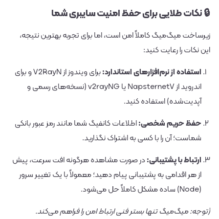
🔒 نکات طلایی برای حفظ امنیت سایبری شما
زیرساخت میگ‌میگ کاملاً امن است، اما برای تجربه بهترین نتیجه،
این نکات را رعایت کنید:
استفاده از نرم‌افزارهای استاندارد:
برای ویندوز از
V2RayN
و برای
اندروید از
NapsternetV
یا
v2rayNG
(نسخه‌های رسمی و
آپدیت‌شده) استفاده کنید.
حفظ حریم شخصی:
اطلاعات کانفیگ شما مانند رمز عبور بانکی
شماست؛ آن را با کسی به اشتراک نگذارید.
ارتباط با پشتیبانی:
در صورت مشاهده هرگونه افت سرعت، پیش
از هر اقدامی به پشتیبانی پیام دهید؛ معمولاً با یک تغییر سرور
(Node) ساده مشکل کاملاً حل می‌شود.
(توجه: میگ‌میگ تنها بستر فنی ارتباط امن را فراهم می‌کند.